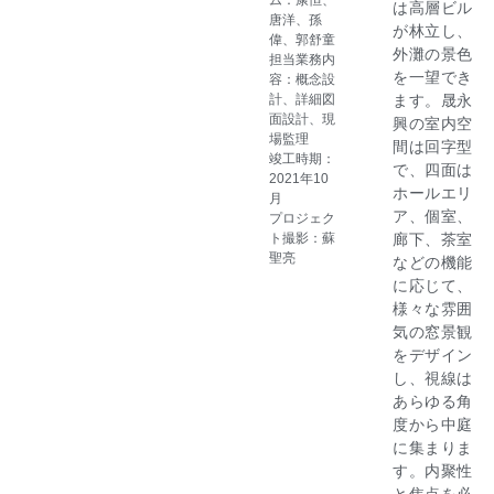
は高層ビル
唐洋、孫
が林立し、
偉、郭舒童
外灘の景色
担当業務内
を一望でき
容：概念設
計、詳細図
ます。晟永
面設計、現
興の室内空
場監理
間は回字型
竣工時期：
で、四面は
2021年10
ホールエリ
月
ア、個室、
プロジェク
ト撮影：蘇
廊下、茶室
聖亮
などの機能
に応じて、
様々な雰囲
気の窓景観
をデザイン
し、視線は
あらゆる角
度から中庭
に集まりま
す。内聚性