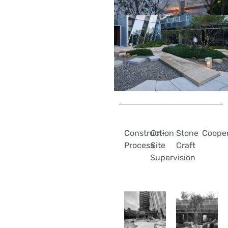
Construction
On-
Stone
Cooper
Process
Site
Craft
Supervision