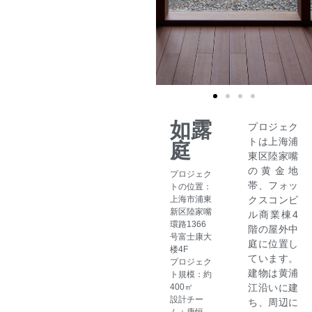
如露
プロジェク
トは上海浦
庭
東区陸家嘴
の黄金地
プロジェク
帯、フォッ
トの位置：
上海市浦東
クスコンビ
新区陸家嘴
ル商業棟4
環路1366
階の屋外中
号富士康大
庭に位置し
楼4F
ています。
プロジェク
建物は黄浦
ト規模：約
400㎡
江沿いに建
設計チー
ち、周辺に
ム：康恒、