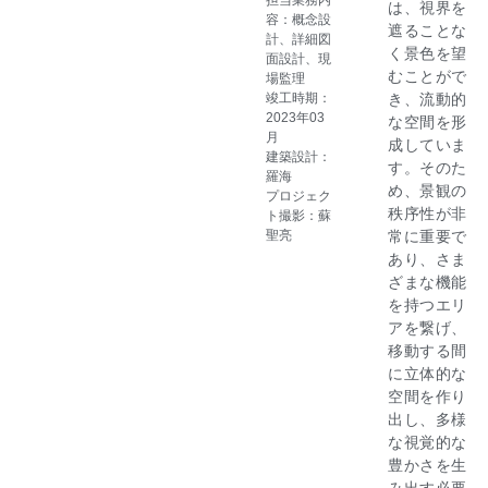
は、視界を
容：概念設
遮ることな
計、詳細図
く景色を望
面設計、現
むことがで
場監理
竣工時期：
き、流動的
2023年03
な空間を形
月
成していま
建築設計：
す。そのた
羅海
め、景観の
プロジェク
秩序性が非
ト撮影：蘇
聖亮
常に重要で
あり、さま
ざまな機能
を持つエリ
アを繋げ、
移動する間
に立体的な
空間を作り
出し、多様
な視覚的な
豊かさを生