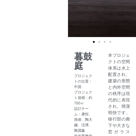
暮鼓
本プロジェ
クトの空間
庭
体系は水上
配置され、
プロジェク
建築の形態
トの位置：
中国
と内外空間
プロジェク
の秩序は現
ト規模：約
代的に表現
700㎡
され、簡潔
設計チー
明快です。
ム：康恒、
移行部の廊
孫偉、陶大
鏞、沈博、
下や大きな
陶淵鑫
窓ガラス
担当業務内