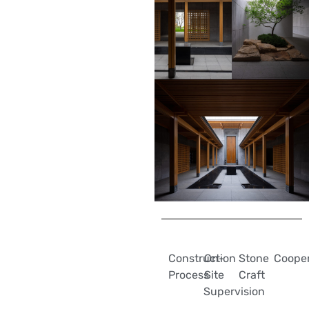
Construction
On-
Stone
Cooper
Process
Site
Craft
Supervision