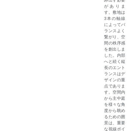
み出す必要
がありま
す。敷地は
3本の軸線
によってバ
ランスよく
繋がり、空
間の秩序感
を創出しま
した。内部
へと続く縦
長のエント
ランスはデ
ザインの重
点でありま
す。空間内
から主中庭
を様々な角
度から眺め
るための囲
景は、重要
な視線ポイ